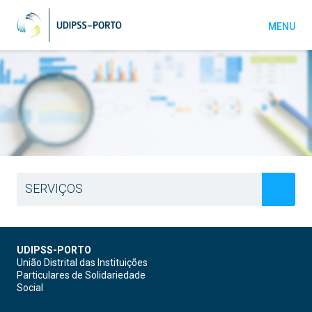
MENU
SERVIÇOS
ASSESSORIA À CONTRATAÇÃO PÚBLICA
UDIPSS-PORTO
ASSESSORIA CONTABILÍSTICA E FISCAL
União Distrital das Instituições
Particulares de Solidariedade
Social
ASSESSORIA JURÍDICA