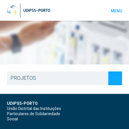
MENU
PROJETOS
SOCIAL DIGITAL 2.0.
UDIPSS-PORTO
UDIPSS-PORTO PELA INOVAÇÃO SOCIAL
União Distrital das Instituições
Particulares de Solidariedade
Social
MAIS - MELHOR AÇÃO E INOVAÇÃO SOCIAL